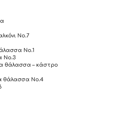
να
αλκόνι No.7
θάλασσα No.1
α No.3
θέα θάλασσα – κάστρο
έα θάλασσα No.4
6