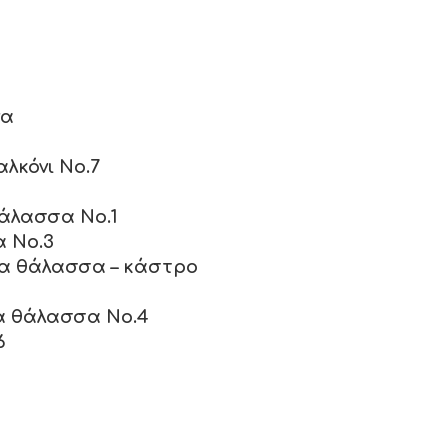
να
αλκόνι No.7
θάλασσα No.1
α No.3
θέα θάλασσα – κάστρο
έα θάλασσα No.4
6