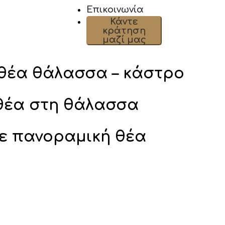
Επικοινωνία
Κάντε
κράτηση
μαζί μας
 θέα θάλασσα – κάστρο
 θέα στη θάλασσα
με πανοραμική θέα